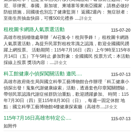
暑假出國防登革熱！返國採檢拿500元禮券 暑假是出國旅遊、返
鄉探親旺季，也是登革熱境外移入高風險期！暑假前往越南、印
尼、菲律賓、泰國、新加坡、柬埔寨等東南亞國家，請務必做好
防蚊措施，回國後也別忘了健康監測！ 返國2週內： 無症狀者：
至衛生所抽血快篩，可獲500元禮券 ....
詳全文
租稅圖卡網路人氣票選活動
115-07-20
高雄市稅捐稽徵處舉辦「AI召集令！稅與爭鋒！」租稅圖卡網路
人氣票選活動，為提升民眾對租稅常識之認識，歡迎全國國民踴
躍上網投票。 活動期間：115年7月16日（四）上午9時至115年8
月14日（五）下午5時止 參加對象：全國國民 投票方式：本活動
採線上投票 獎項內容：....
詳全文
科工館健康小偵探闖關活動 邀民....
115-07-13
高雄市政府衛生局與國立科學工藝博物館合作辦理「科工健康小
偵探出發！蒐集代謝健康線索」活動，透過套色印章闖關體驗，
帶領民眾認識代謝症候群防治重點，歡迎踴躍參加。 時間：115
年7月30日（四）至115年8月30日（日），每週一固定休館 地
點：國立科學工藝博物館4樓健康探索廳（高雄市....
詳全文
115年7月16日高雄市特定公....
115-07-13