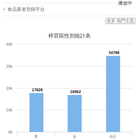
播放中
我們的愛依然在-認識油症
防範諾羅病毒食品中毒很簡單！
更多 熱門主題
目
前
梓官區性別統計表
切
40k
換
至:
34788
[另
開
30k
新
視
窗]
20k
17826
16962
10k