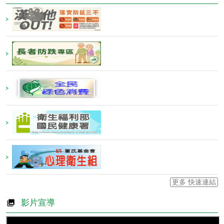
切
換
至:
[另
開
新
視
窗]
更多 快速連結
影片宣導