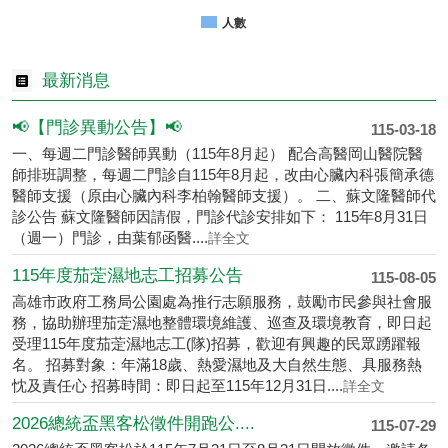
0k
男
女
合計
人數
最新消息
📢【門診異動公告】📢
115-03-18
一、每週二門診醫師異動（115年8月起） 配合高醫岡山醫院醫
師排班調整，每週二門診自115年8月起，改由心臟內科張簡承德
醫師支援（原由心臟內科李柏翰醫師支援）。 二、蘇文隆醫師代
診公告 蘇文隆醫師因請假，門診代診安排如下： 115年8月31日
（週一）門診，由葉郁函醫....
詳全文
115年度茄萣濕地志工招募公告
115-08-05
高雄市政府工務局公園處為推行志願服務，鼓勵市民參與社會服
務，協助辦理茄萣濕地整體環境維護、巡查及環境教育，即日起
受理115年度茄萣濕地志工(隊)招募，歡迎有興趣的民眾踴躍報
名。 招募對象：年滿18歲、熱愛濕地及大自然生態、具服務熱
忱及責任心 招募時間：即日起至115年12月31日....
詳全文