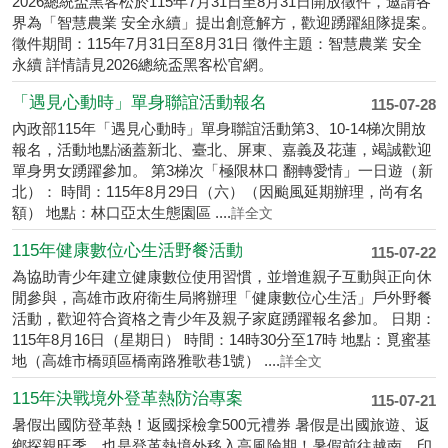
2026總統盃黑客松徵件開跑公....
115-07-29
2026總統盃黑客松於115年7月31日至8月31日開放徵件，邀請各
界為「智慧農業 安全永續」提出創意解方，歡迎踴躍組隊提案。
徵件期間：115年7月31日至8月31日 徵件主題：智慧農業 安全
永續 詳情請見2026總統盃黑客松官網。
「遇見心動時」單身聯誼活動報名
115-07-28
內政部115年「遇見心動時」單身聯誼活動第3、10-14梯次開放
報名，活動地點涵蓋新北、臺北、屏東、嘉義及花蓮，竭誠歡迎
單身男女踴躍參加。 第3梯次「極限林口 翻轉愛情」一日遊（新
北）： 時間：115年8月29日（六）（因颱風延期辦理，尚有名
額） 地點：林口亞太生態園區 ....
詳全文
115年健康數位心生活野餐活動
115-07-22
為協助青少年建立健康數位使用習慣，並增進親子互動與正向休
閒參與，高雄市政府衛生局將辦理「健康數位心生活」戶外野餐
活動，歡迎符合資格之青少年及親子家庭踴躍報名參加。 日期：
115年8月16日（星期日） 時間：14時30分至17時 地點：覓蜜基
地（高雄市橋頭區橋南路雅歌巷1號） ....
詳全文
115年決戰境外登革熱防治專案
115-07-21